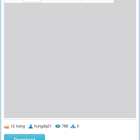
12 trang
hungdq21
788
0
Download