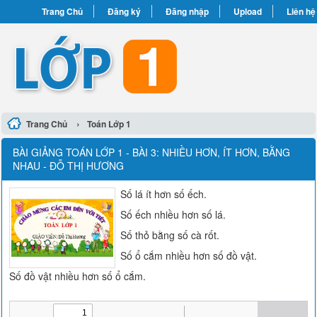
Trang Chủ
Đăng ký
Đăng nhập
Upload
Liên hệ
›
Trang Chủ
Toán Lớp 1
BÀI GIẢNG TOÁN LỚP 1 - BÀI 3: NHIỀU HƠN, ÍT HƠN, BẰNG
NHAU - ĐỖ THỊ HƯƠNG
Số lá ít hơn số ếch.
Số ếch nhiều hơn số lá.
Số thỏ bằng số cà rốt.
Số ổ cắm nhiều hơn số đồ vật.
Số đồ vật nhiều hơn số ổ cắm.