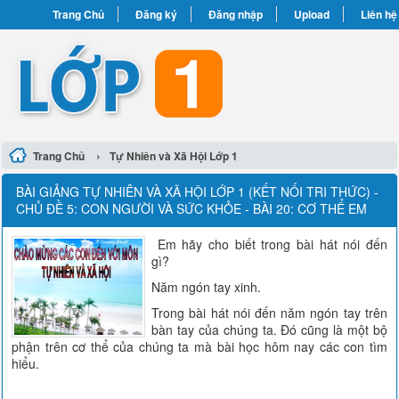
Trang Chủ
Đăng ký
Đăng nhập
Upload
Liên hệ
›
Trang Chủ
Tự Nhiên và Xã Hội Lớp 1
BÀI GIẢNG TỰ NHIÊN VÀ XÃ HỘI LỚP 1 (KẾT NỐI TRI THỨC) -
CHỦ ĐỀ 5: CON NGƯỜI VÀ SỨC KHỎE - BÀI 20: CƠ THỂ EM
Em hãy cho biết trong bài hát nói đến
gì?
Năm ngón tay xinh.
Trong bài hát nói đến năm ngón tay trên
bàn tay của chúng ta. Đó cũng là một bộ
phận trên cơ thể của chúng ta mà bài học hôm nay các con tìm
hiểu.