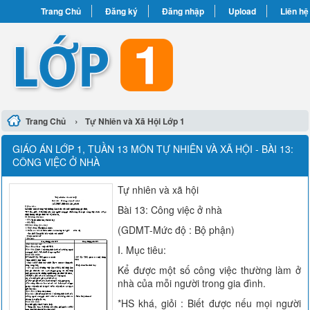
Trang Chủ
Đăng ký
Đăng nhập
Upload
Liên hệ
›
Trang Chủ
Tự Nhiên và Xã Hội Lớp 1
GIÁO ÁN LỚP 1, TUẦN 13 MÔN TỰ NHIÊN VÀ XÃ HỘI - BÀI 13:
CÔNG VIỆC Ở NHÀ
Tự nhiên và xã hội
Bài 13: Công việc ở nhà
(GDMT-Mức độ : Bộ phận)
I. Mục tiêu:
Kể được một số công việc thường làm ở
nhà của mỗi người trong gia đình.
*HS khá, giỏi : Biết được nếu mọi người