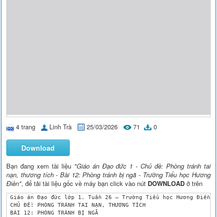
4 trang
Linh Trà
25/03/2026
71
0
Download
Bạn đang xem tài liệu
"Giáo án Đạo đức 1 - Chủ đề: Phòng tránh tai
nạn, thương tích - Bài 12: Phòng tránh bị ngã - Trường Tiểu học Hương
Điền"
, để tải tài liệu gốc về máy bạn click vào nút
DOWNLOAD
ở trên
 Giáo án Đạo đức lớp 1. Tuần 26 – Trường Tiểu học Hương Điền

 CHỦ ĐỀ: PHÒNG TRÁNH TAI NẠN, THƯƠNG TÍCH

 BÀI 12: PHÒNG TRÁNH BỊ NGÃ
