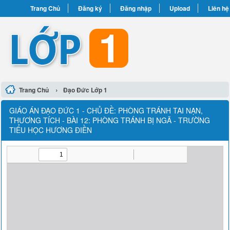
Trang Chủ
Đăng ký
Đăng nhập
Upload
Liên hệ
›
Trang Chủ
Đạo Đức Lớp 1
GIÁO ÁN ĐẠO ĐỨC 1 - CHỦ ĐỀ: PHÒNG TRÁNH TAI NẠN,
THƯƠNG TÍCH - BÀI 12: PHÒNG TRÁNH BỊ NGÃ - TRƯỜNG
TIỂU HỌC HƯƠNG ĐIỀN