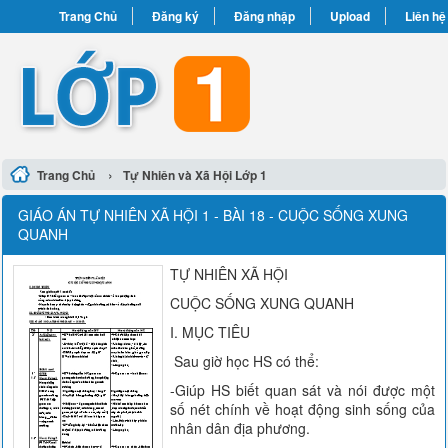
Trang Chủ
Đăng ký
Đăng nhập
Upload
Liên hệ
›
Trang Chủ
Tự Nhiên và Xã Hội Lớp 1
GIÁO ÁN TỰ NHIÊN XÃ HỘI 1 - BÀI 18 - CUỘC SỐNG XUNG
QUANH
TỰ NHIÊN XÃ HỘI
CUỘC SỐNG XUNG QUANH
I. MỤC TIÊU
Sau giờ học HS có thể:
-Giúp HS biết quan sát và nói được một
số nét chính về hoạt động sinh sống của
nhân dân địa phương.