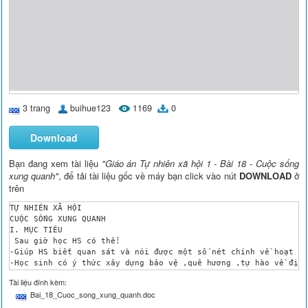
3 trang
buihue123
1169
0
Download
Bạn đang xem tài liệu
"Giáo án Tự nhiên xã hội 1 - Bài 18 - Cuộc sống
xung quanh"
, để tải tài liệu gốc về máy bạn click vào nút
DOWNLOAD
ở
trên
TỰ NHIÊN XÃ HỘI

CUỘC SỐNG XUNG QUANH

I. MỤC TIÊU

 Sau giờ học HS có thể:

-Giúp HS biết quan sát và nói được một số nét chính về hoạt độ
-Học sinh có ý thức xây dựng bảo vệ ,quê hương ,tự hào về địa 
II. ĐỒ DÙNG DẠY- HỌC:

Tài liệu đính kèm:
 - Các hình trong bài 18, 19 sgk

Bai_18_Cuoc_song_xung_quanh.doc
III. CÁC HOẠT ĐỘNG DẠY – HỌC :

TG
